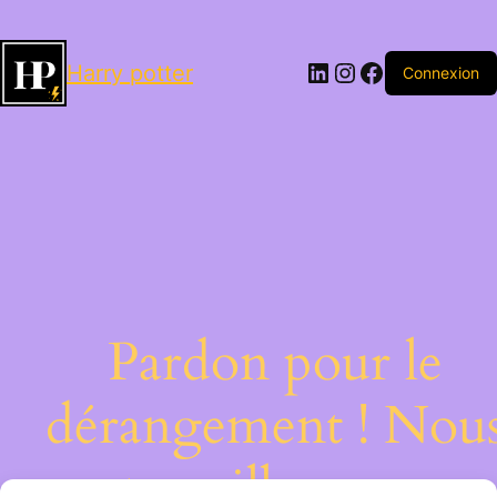
LinkedIn
Instagram
Facebook
Harry potter
Connexion
Pardon pour le
dérangement ! Nou
travaillons sur