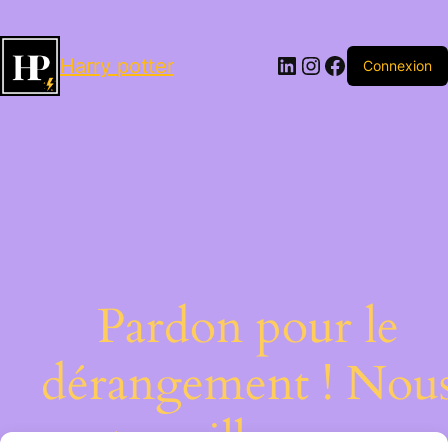
LinkedIn
Instagram
Facebook
Harry potter
Connexion
Pardon pour le
dérangement ! Nou
travaillons sur