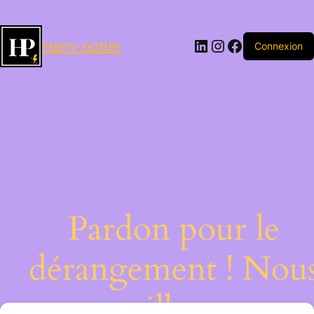
LinkedIn
Instagram
Facebook
Harry potter
Connexion
Pardon pour le
dérangement ! Nou
travaillons sur