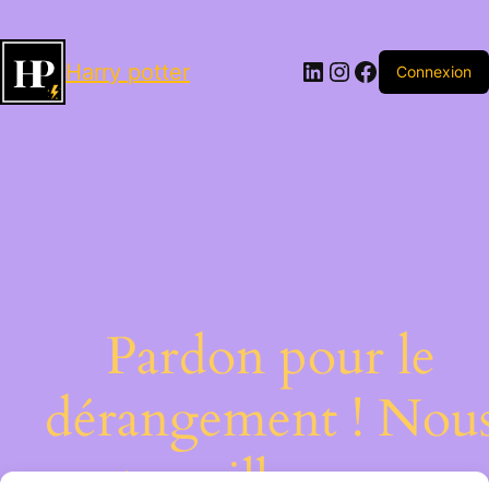
LinkedIn
Instagram
Facebook
Harry potter
Connexion
Pardon pour le
dérangement ! Nou
travaillons sur