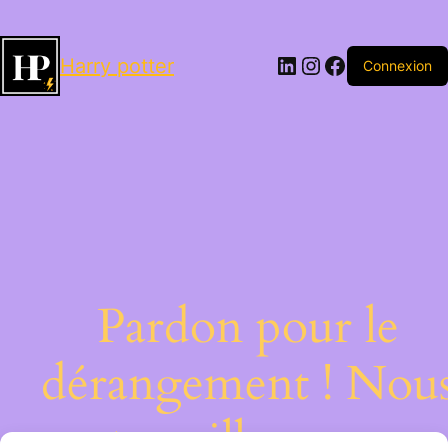
LinkedIn
Instagram
Facebook
Harry potter
Connexion
Pardon pour le
dérangement ! Nou
travaillons sur