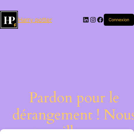
LinkedIn
Instagram
Facebook
Harry potter
Connexion
Pardon pour le
dérangement ! Nou
travaillons sur