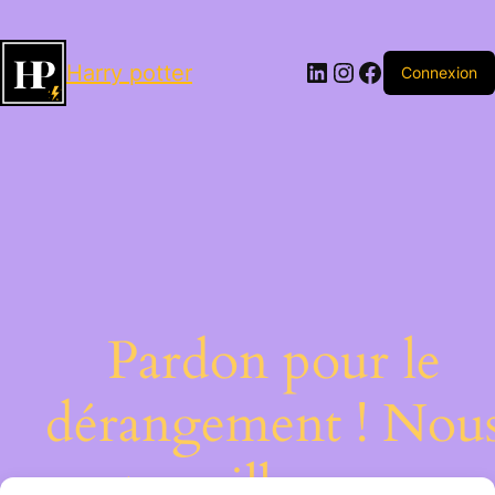
LinkedIn
Instagram
Facebook
Harry potter
Connexion
Pardon pour le
dérangement ! Nou
travaillons sur