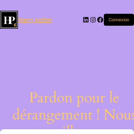
LinkedIn
Instagram
Facebook
Harry potter
Connexion
Pardon pour le
dérangement ! Nou
travaillons sur