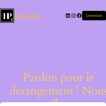
LinkedIn
Instagram
Facebook
Harry potter
Connexion
Pardon pour le
dérangement ! Nou
travaillons sur