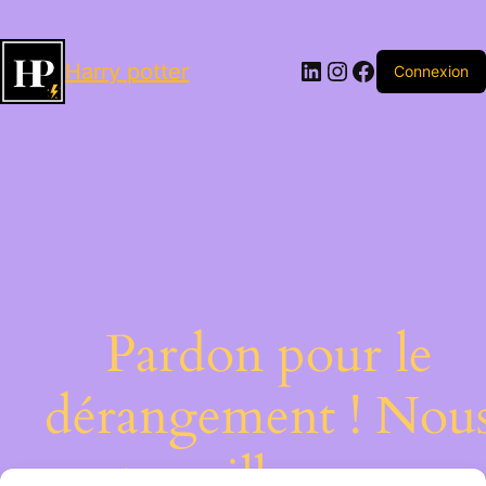
LinkedIn
Instagram
Facebook
Harry potter
Connexion
Pardon pour le
dérangement ! Nou
travaillons sur