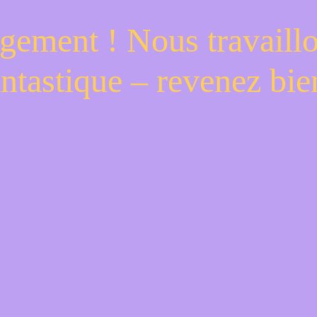
gement ! Nous travaill
antastique – revenez bien