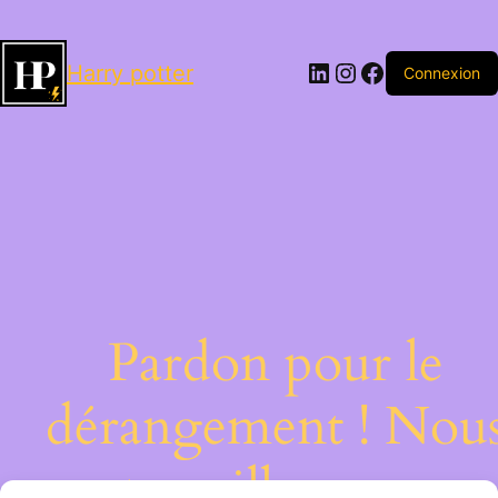
LinkedIn
Instagram
Facebook
Harry potter
Connexion
Pardon pour le
dérangement ! Nou
travaillons sur