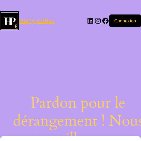
LinkedIn
Instagram
Facebook
Harry potter
Connexion
Pardon pour le
dérangement ! Nou
travaillons sur