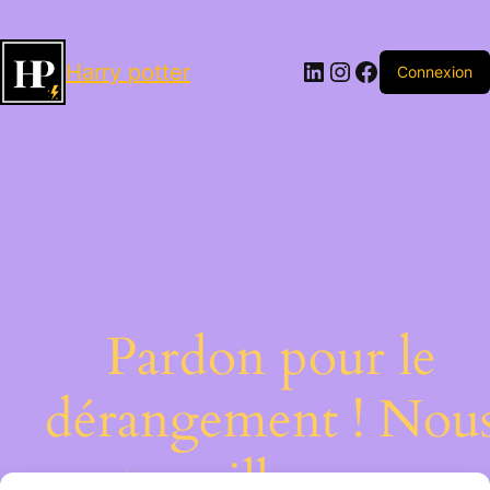
LinkedIn
Instagram
Facebook
Harry potter
Connexion
Pardon pour le
dérangement ! Nou
travaillons sur