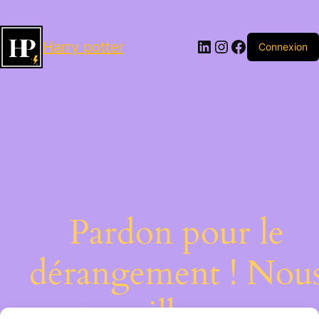
LinkedIn
Instagram
Facebook
Harry potter
Connexion
Pardon pour le
dérangement ! Nou
travaillons sur