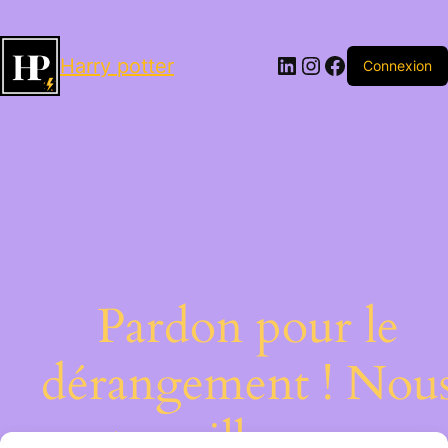
LinkedIn
Instagram
Facebook
Harry potter
Connexion
Pardon pour le
dérangement ! Nou
travaillons sur