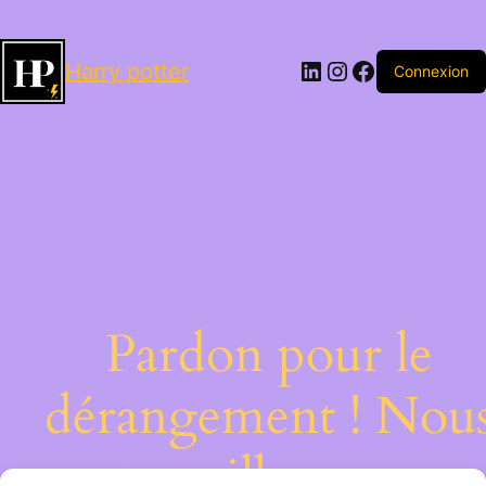
LinkedIn
Instagram
Facebook
Harry potter
Connexion
Pardon pour le
dérangement ! Nou
travaillons sur