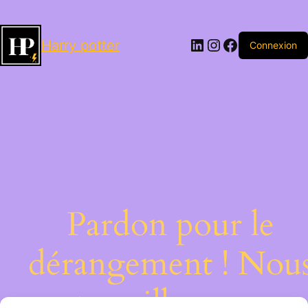
LinkedIn
Instagram
Facebook
Harry potter
Connexion
Pardon pour le
dérangement ! Nou
travaillons sur