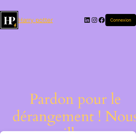
LinkedIn
Instagram
Facebook
Harry potter
Connexion
Pardon pour le
dérangement ! Nou
travaillons sur