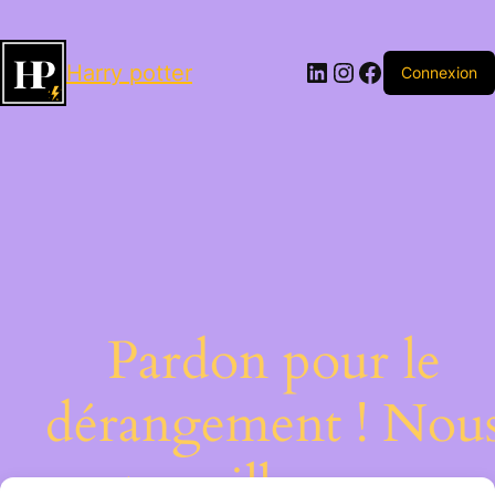
LinkedIn
Instagram
Facebook
Harry potter
Connexion
Pardon pour le
dérangement ! Nou
travaillons sur