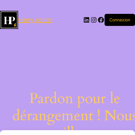
LinkedIn
Instagram
Facebook
Harry potter
Connexion
Pardon pour le
dérangement ! Nou
travaillons sur