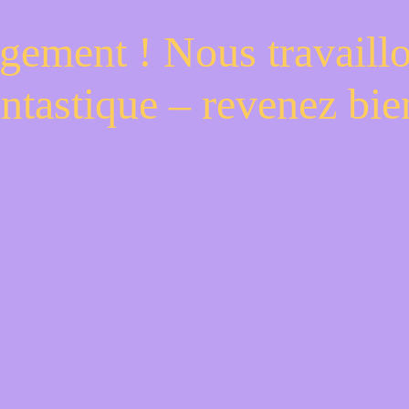
gement ! Nous travaill
antastique – revenez bien