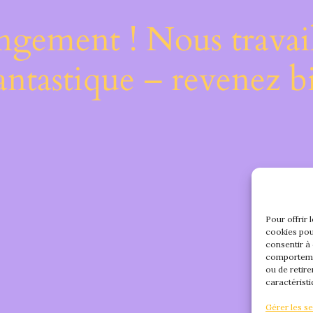
ngement ! Nous travail
antastique – revenez bi
Pour offrir 
cookies pou
consentir à
comportemen
ou de retire
caractéristi
Gérer les se