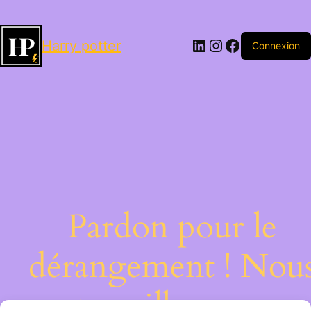
LinkedIn
Instagram
Facebook
Harry potter
Connexion
Pardon pour le
dérangement ! Nou
travaillons sur