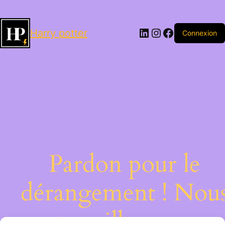
LinkedIn
Instagram
Facebook
Harry potter
Connexion
Pardon pour le
dérangement ! Nou
travaillons sur