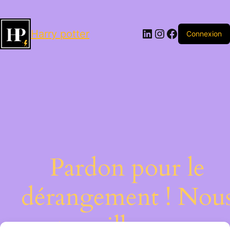
LinkedIn
Instagram
Facebook
Harry potter
Connexion
Pardon pour le
dérangement ! Nou
travaillons sur