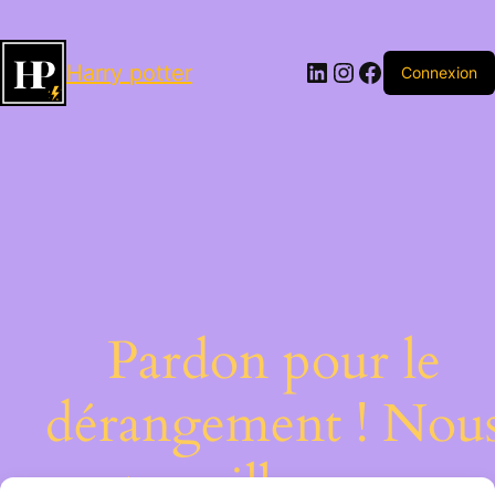
LinkedIn
Instagram
Facebook
Harry potter
Connexion
Pardon pour le
dérangement ! Nou
travaillons sur