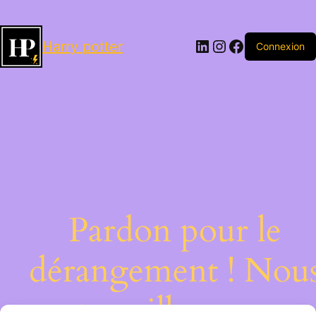
LinkedIn
Instagram
Facebook
Harry potter
Connexion
Pardon pour le
dérangement ! Nou
travaillons sur