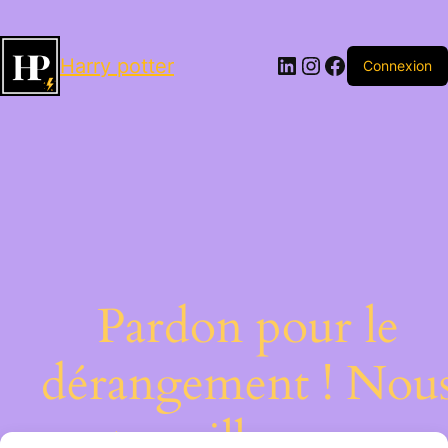
LinkedIn
Instagram
Facebook
Harry potter
Connexion
Pardon pour le
dérangement ! Nou
travaillons sur