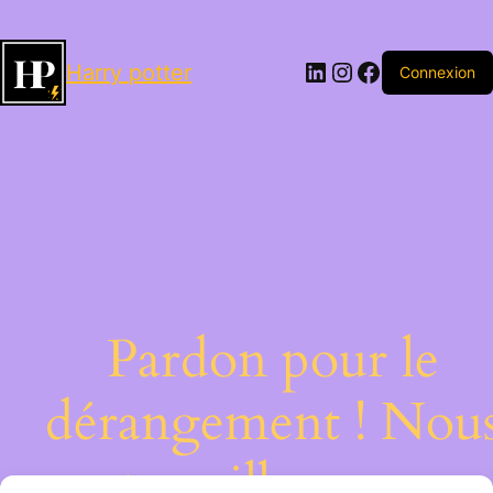
LinkedIn
Instagram
Facebook
Harry potter
Connexion
Pardon pour le
dérangement ! Nou
travaillons sur