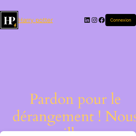
LinkedIn
Instagram
Facebook
Harry potter
Connexion
Pardon pour le
dérangement ! Nou
travaillons sur