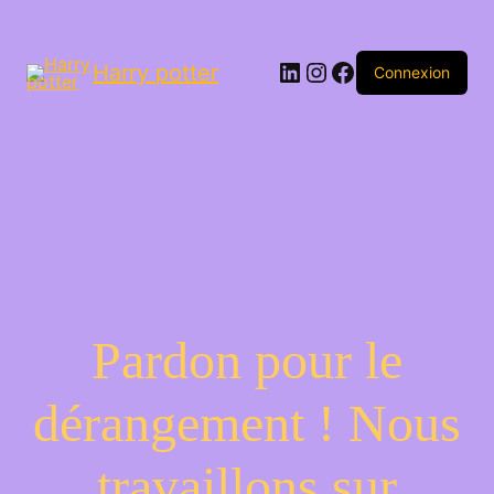
LinkedIn
Instagram
Facebook
Harry potter
Connexion
Pardon pour le
dérangement ! Nous
travaillons sur