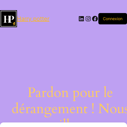
LinkedIn
Instagram
Facebook
Harry potter
Connexion
Pardon pour le
dérangement ! Nou
travaillons sur