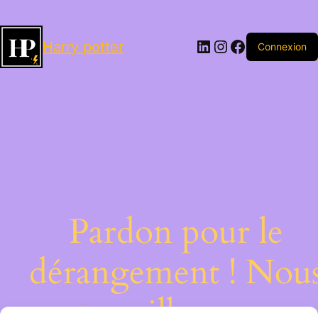
LinkedIn
Instagram
Facebook
Harry potter
Connexion
Pardon pour le
dérangement ! Nou
travaillons sur