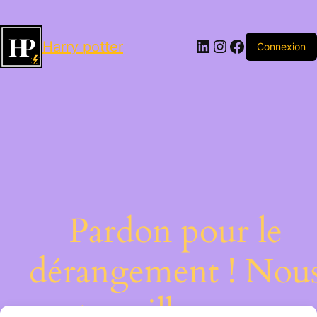
LinkedIn
Instagram
Facebook
Harry potter
Connexion
Pardon pour le
dérangement ! Nou
travaillons sur