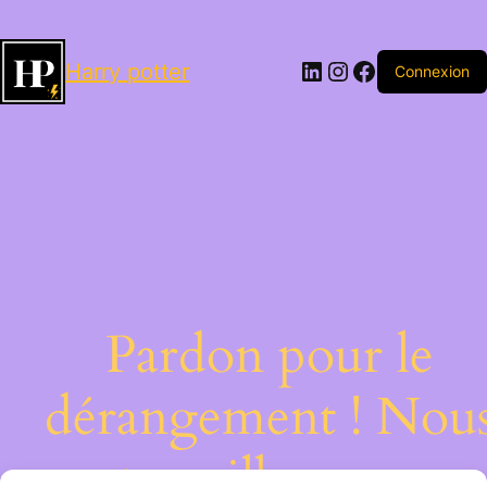
LinkedIn
Instagram
Facebook
Harry potter
Connexion
Pardon pour le
dérangement ! Nou
travaillons sur