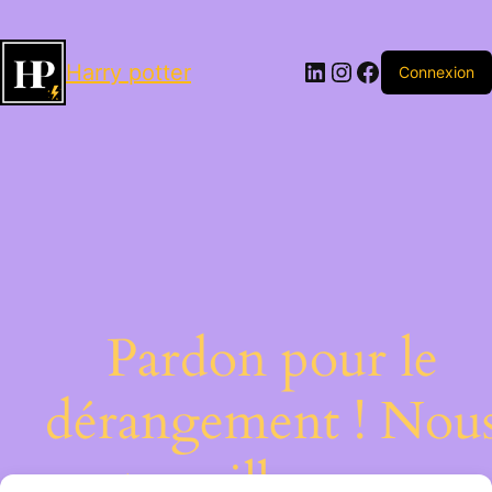
LinkedIn
Instagram
Facebook
Harry potter
Connexion
Pardon pour le
dérangement ! Nou
travaillons sur