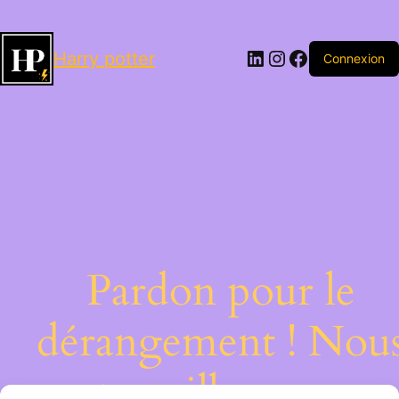
LinkedIn
Instagram
Facebook
Harry potter
Connexion
Pardon pour le
dérangement ! Nou
travaillons sur