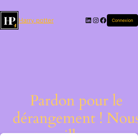
LinkedIn
Instagram
Facebook
Harry potter
Connexion
Pardon pour le
dérangement ! Nou
travaillons sur