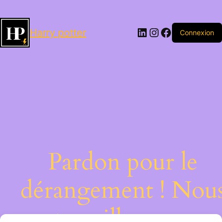
LinkedIn
Instagram
Facebook
Harry potter
Connexion
Pardon pour le
dérangement ! Nou
travaillons sur