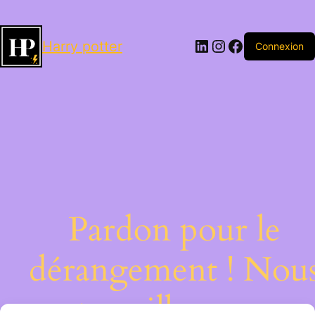
LinkedIn
Instagram
Facebook
Harry potter
Connexion
Pardon pour le
dérangement ! Nou
travaillons sur