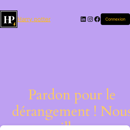
LinkedIn
Instagram
Facebook
Harry potter
Connexion
Pardon pour le
dérangement ! Nou
travaillons sur