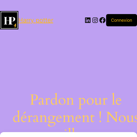
LinkedIn
Instagram
Facebook
Harry potter
Connexion
Pardon pour le
dérangement ! Nou
travaillons sur