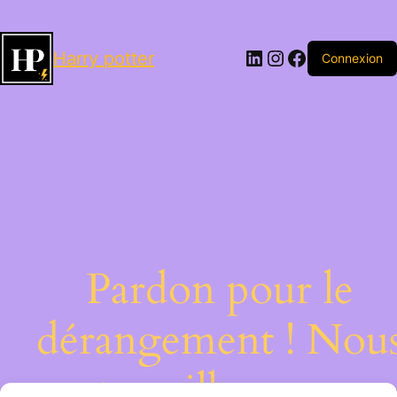
LinkedIn
Instagram
Facebook
Harry potter
Connexion
Pardon pour le
dérangement ! Nou
travaillons sur