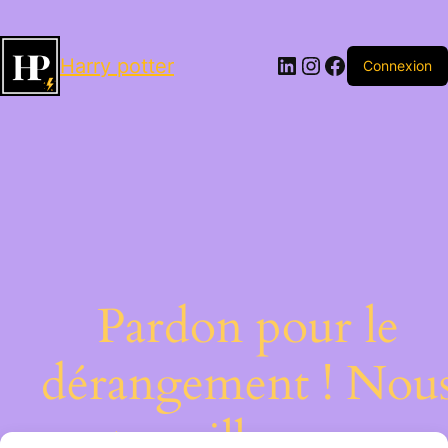
LinkedIn
Instagram
Facebook
Harry potter
Connexion
Pardon pour le
dérangement ! Nou
travaillons sur