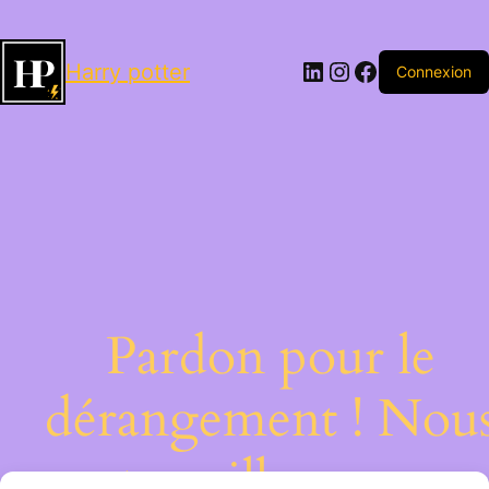
LinkedIn
Instagram
Facebook
Harry potter
Connexion
Pardon pour le
dérangement ! Nou
travaillons sur