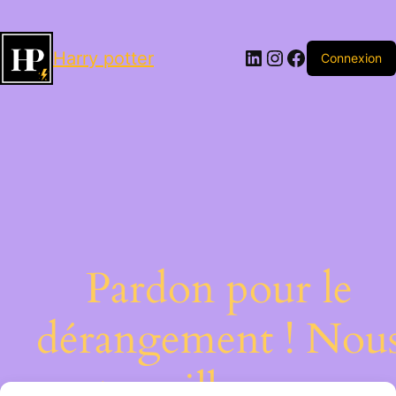
LinkedIn
Instagram
Facebook
Harry potter
Connexion
Pardon pour le
dérangement ! Nou
travaillons sur