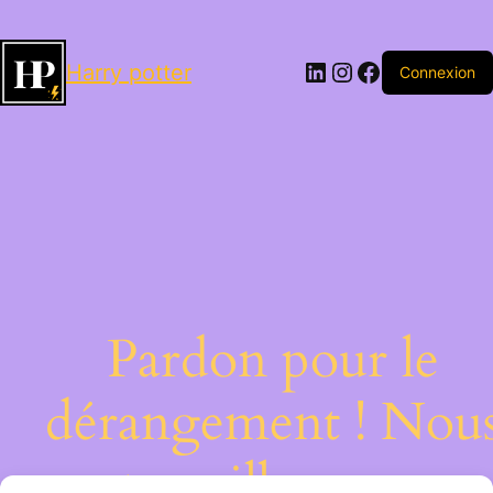
LinkedIn
Instagram
Facebook
Harry potter
Connexion
Pardon pour le
dérangement ! Nou
travaillons sur