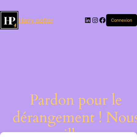
LinkedIn
Instagram
Facebook
Harry potter
Connexion
Pardon pour le
dérangement ! Nou
travaillons sur