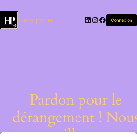
LinkedIn
Instagram
Facebook
Harry potter
Connexion
Pardon pour le
dérangement ! Nou
travaillons sur